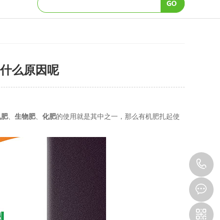
什么原因呢
机肥
、
生物肥
、
化肥
的使用就是其中之一，那么有机肥扎起使
1