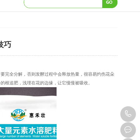
技巧
时要完全分解，否则发酵过程中会释放热量，很容易灼伤花朵
外的根追肥，浅埋在花的边缘，让它慢慢被吸收。
1