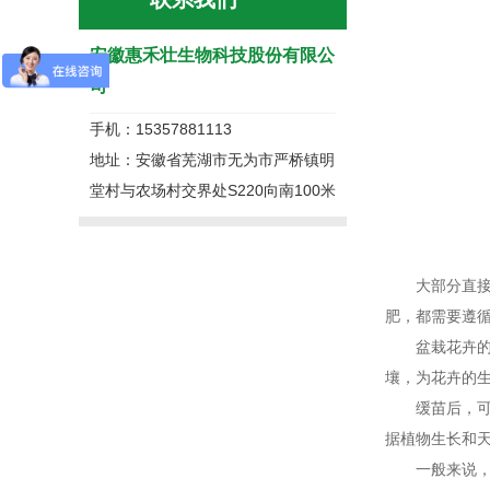
安徽惠禾壮生物科技股份有限公
司
手机：15357881113
地址：安徽省芜湖市无为市严桥镇明
堂村与农场村交界处S220向南100米
大部分直接购
肥，都需要遵
盆栽花卉的施
壤，为花卉的
缓苗后，可每
据植物生长和
一般来说，剂