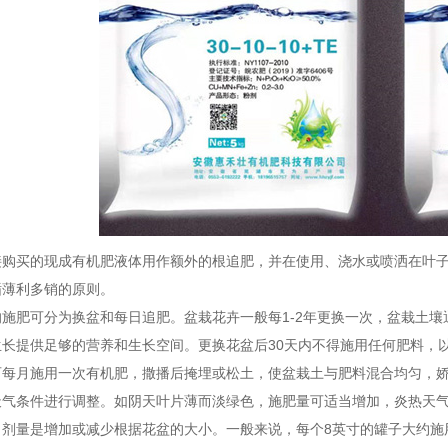
买的现成有机肥液体用作额外的根追肥，并在使用、浇水或喷洒在叶子
循薄利多销的原则。
肥可分为换盆和每日追肥。盆栽花卉一般每1-2年更换一次，盆栽土壤
生长提供足够的营养和生长空间。更换花盆后30天内不得施用任何肥料，
月施用一次有机肥，撒播后掩埋或松土，使盆栽土与肥料混合均匀，娇
天气条件进行调整。如阴天叶片薄而淡绿色，施肥量可适当增加，炎热天
量是增加或减少根据花盆的大小。一般来说，每个8英寸的罐子大约施用2