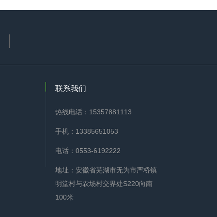
联系我们
热线电话：15357881113
手机：13385651053
电话：0553-6192222
地址：安徽省芜湖市无为市严桥镇
明堂村与农场村交界处S220向南
100米