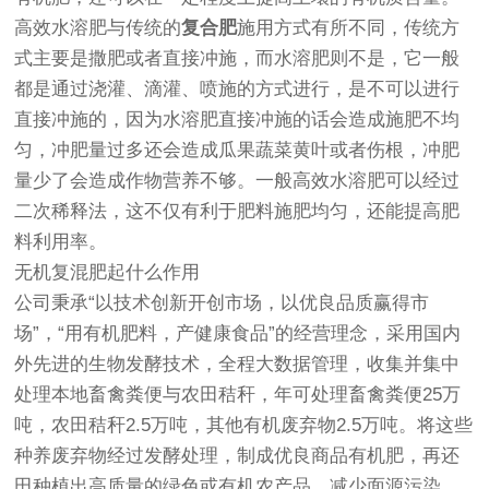
高效水溶肥与传统的
复合肥
施用方式有所不同，传统方
式主要是撒肥或者直接冲施，而水溶肥则不是，它一般
都是通过浇灌、滴灌、喷施的方式进行，是不可以进行
直接冲施的，因为水溶肥直接冲施的话会造成施肥不均
匀，冲肥量过多还会造成瓜果蔬菜黄叶或者伤根，冲肥
量少了会造成作物营养不够。一般高效水溶肥可以经过
二次稀释法，这不仅有利于肥料施肥均匀，还能提高肥
料利用率。
无机复混肥起什么作用
公司秉承“以技术创新开创市场，以优良品质赢得市
场”，“用有机肥料，产健康食品”的经营理念，采用国内
外先进的生物发酵技术，全程大数据管理，收集并集中
处理本地畜禽粪便与农田秸秆，年可处理畜禽粪便25万
吨，农田秸秆2.5万吨，其他有机废弃物2.5万吨。将这些
种养废弃物经过发酵处理，制成优良商品有机肥，再还
田种植出高质量的绿色或有机农产品，减少面源污染。