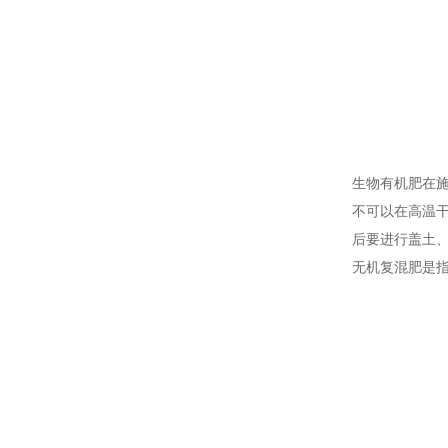
生物有机肥在
不可以在高温
后要进行盖土
无机复混肥是