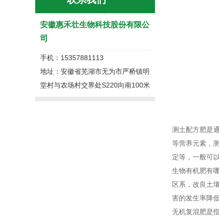
安徽惠禾壮生物科技股份有限公
司
手机：15357881113
地址：安徽省芜湖市无为市严桥镇明
堂村与农场村交界处S220向南100米
测土配方肥是
等营养元素，
定等，一般可
生物有机肥有
区系，改良土
害的发生率降
无机复混肥是