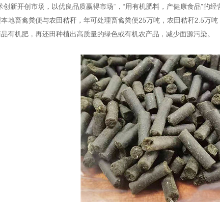
术创新开创市场，以优良品质赢得市场”，“用有机肥料，产健康食品”的
本地畜禽粪便与农田秸秆，年可处理畜禽粪便25万吨，农田秸秆2.5万吨
商品有机肥，再还田种植出高质量的绿色或有机农产品，减少面源污染。