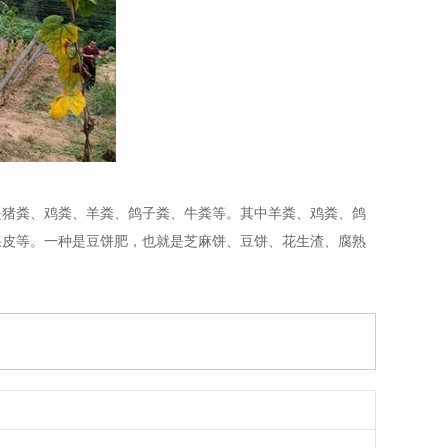
是猪粪、鸡粪、羊粪、鸽子粪、牛粪等。其中羊粪、鸡粪、鸽
果皮等。一种是豆饼肥，也就是芝麻饼、豆饼、花生渣、腐熟