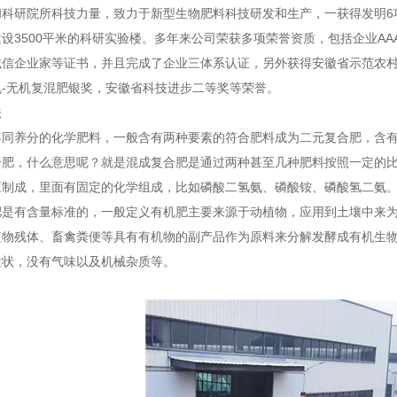
和科研院所科技力量，致力于新型生物肥料科技研发和生产，一获得发明6
设3500平米的科研实验楼。多年来公司荣获多项荣誉资质，包括企业AA
信企业家等证书，并且完成了企业三体系认证，另外获得安徽省示范农村
-无机复混肥银奖，安徽省科技进步二等奖等荣誉。
法
不同养分的化学肥料，一般含有两种要素的符合肥料成为二元复合肥，含
合肥，什么意思呢？就是混成复合肥是通过两种甚至几种肥料按照一定的
应制成，里面有固定的化学组成，比如磷酸二氢氨、磷酸铵、磷酸氢二氨
是有含量标准的，一般定义有机肥主要来源于动植物，应用到土壤中来为作物
植物残体、畜禽粪便等具有有机物的副产品作为原料来分解发酵成有机生物
粒状，没有气味以及机械杂质等。