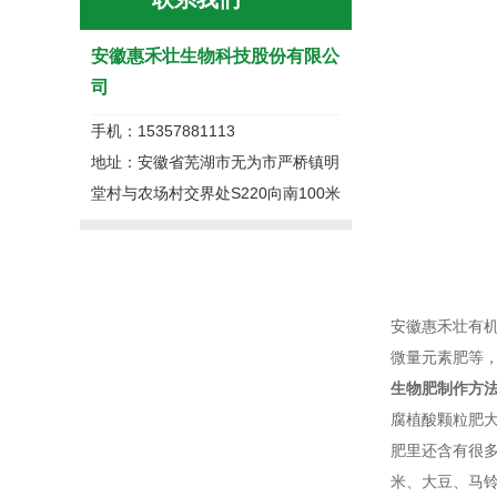
安徽惠禾壮生物科技股份有限公
司
手机：15357881113
地址：安徽省芜湖市无为市严桥镇明
堂村与农场村交界处S220向南100米
安徽惠禾壮有机
微量元素肥等
生物肥制作方
腐植酸颗粒肥
肥里还含有很
米、大豆、马