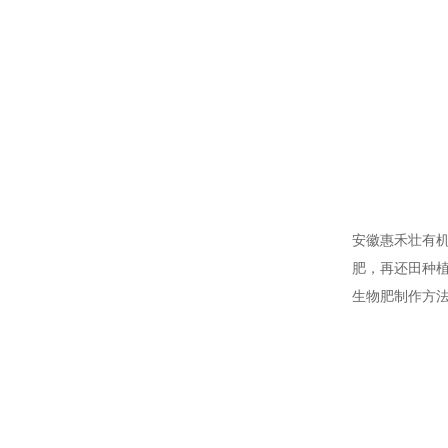
安徽惠禾壮有机
肥，再还田种
生物肥制作方