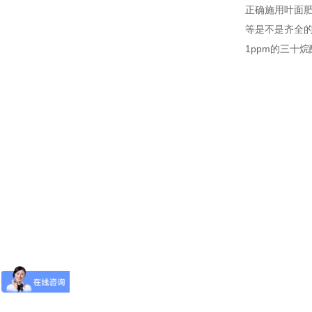
正确施用叶面
等是不是齐全的
1ppm的三十