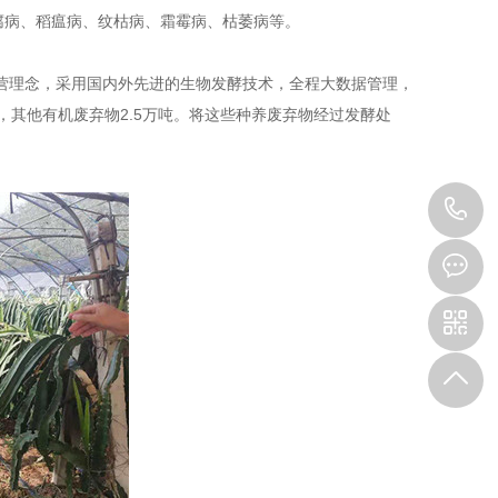
腐病、稻瘟病、纹枯病、霜霉病、枯萎病等。
经营理念，采用国内外先进的生物发酵技术，全程大数据管理，
，其他有机废弃物2.5万吨。将这些种养废弃物经过发酵处
1