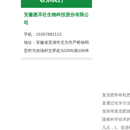
安徽惠禾壮生物科技股份有限公
司
手机：15357881113
地址：安徽省芜湖市无为市严桥镇明
堂村与农场村交界处S220向南100米
复混肥和有机
是通过化学方
觉得用复混肥
随着科学技术
几点，1、促