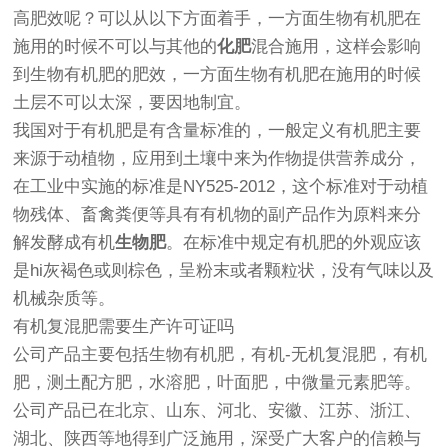
高肥效呢？可以从以下方面着手，一方面生物有机肥在
施用的时候不可以与其他的
化肥
混合施用，这样会影响
到生物有机肥的肥效，一方面生物有机肥在施用的时候
土层不可以太深，要因地制宜。
我国对于有机肥是有含量标准的，一般定义有机肥主要
来源于动植物，应用到土壤中来为作物提供营养成分，
在工业中实施的标准是NY525-2012，这个标准对于动植
物残体、畜禽粪便等具有有机物的副产品作为原料来分
解发酵成有机
生物肥
。在标准中规定有机肥的外观应该
是hi灰褐色或则棕色，呈粉末或者颗粒状，没有气味以及
机械杂质等。
有机复混肥需要生产许可证吗
公司产品主要包括生物有机肥，有机-无机复混肥，有机
肥，测土配方肥，水溶肥，叶面肥，中微量元素肥等。
公司产品已在北京、山东、河北、安徽、江苏、浙江、
湖北、陕西等地得到广泛施用，深受广大客户的信赖与