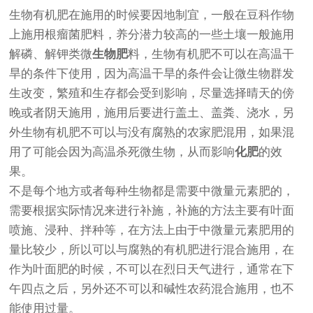
生物有机肥在施用的时候要因地制宜，一般在豆科作物
上施用根瘤菌肥料，养分潜力较高的一些土壤一般施用
解磷、解钾类微
生物肥
料，生物有机肥不可以在高温干
旱的条件下使用，因为高温干旱的条件会让微生物群发
生改变，繁殖和生存都会受到影响，尽量选择晴天的傍
晚或者阴天施用，施用后要进行盖土、盖粪、浇水，另
外生物有机肥不可以与没有腐熟的农家肥混用，如果混
用了可能会因为高温杀死微生物，从而影响
化肥
的效
果。
不是每个地方或者每种生物都是需要中微量元素肥的，
需要根据实际情况来进行补施，补施的方法主要有叶面
喷施、浸种、拌种等，在方法上由于中微量元素肥用的
量比较少，所以可以与腐熟的有机肥进行混合施用，在
作为叶面肥的时候，不可以在烈日天气进行，通常在下
午四点之后，另外还不可以和碱性农药混合施用，也不
能使用过量。