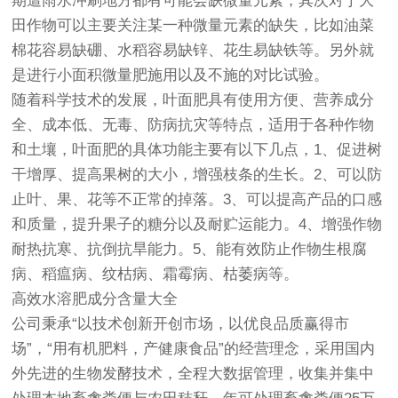
期遭雨水冲刷地方都有可能会缺微量元素，其次对于大
田作物可以主要关注某一种微量元素的缺失，比如油菜
棉花容易缺硼、水稻容易缺锌、花生易缺铁等。另外就
是进行小面积微量肥施用以及不施的对比试验。
随着科学技术的发展，叶面肥具有使用方便、营养成分
全、成本低、无毒、防病抗灾等特点，适用于各种作物
和土壤，叶面肥的具体功能主要有以下几点，1、促进树
干增厚、提高果树的大小，增强枝条的生长。2、可以防
止叶、果、花等不正常的掉落。3、可以提高产品的口感
和质量，提升果子的糖分以及耐贮运能力。4、增强作物
耐热抗寒、抗倒抗旱能力。5、能有效防止作物生根腐
病、稻瘟病、纹枯病、霜霉病、枯萎病等。
高效水溶肥成分含量大全
公司秉承“以技术创新开创市场，以优良品质赢得市
场”，“用有机肥料，产健康食品”的经营理念，采用国内
外先进的生物发酵技术，全程大数据管理，收集并集中