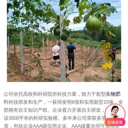
公司依托高校和科研院所科技力量，致力于新型
生物肥
料科技研发和生产，一获得发明6项和实用新型15项，全
部拥有自主知识产权。企业着力开展自主研发，正在建
设3500平米的科研实验楼。多年来公司荣获多项荣誉资
质，包括企业AAA级信用企业、AAA级重合同守信用企