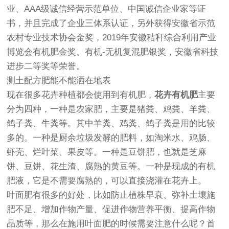
业、AAA级诚信经营示范单位、中国诚信企业家等证
书，并且完成了企业三体系认证，另外获得安徽省示范
农村专业技术协会金奖，2019年安徽秸秆综合利用产业
博览会有机肥金奖、有机-无机复混肥银奖，安徽省科技
进步二等奖等荣誉。
测土配方肥能不能洒在地表
现在很多花卉种植都会使用到有机肥，
花卉有机肥
主要
分为四种，一种是农家肥，主要是猪粪、鸡粪、羊粪、
鸽子粪、牛粪等。其中羊粪、鸡粪、鸽子粪是用的比较
多的。一种是厨余垃圾发酵的肥料，如淘米水、鸡肠、
虾壳、烂叶菜、果皮等。一种是豆饼肥，也就是芝麻
饼、豆饼、花生渣、腐熟的黄豆等。一种是现成的有机
肥液，它是不需要腐熟的，可以直接浇灌在花卉上。
叶面肥有很多的好处，比如防止植株早衰、弥补土壤施
肥不足、增加作物产量、促进作物营养平衡、提高作物
品质等，那么在施用叶面肥的时候需要注意什么呢？首