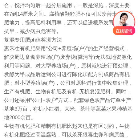
合，搅拌均匀后一起分层施用，一般是深施，深度主要
在7到14厘米之间。腐植酸颗粒肥不仅可以改善土壤，陪
肥地力，提高肥料利用率，还可以促进根系发育，保水
抗旱，减少病虫危害等。
复混专用肥ph值检测方法
惠禾壮有机肥采用“公司+养殖场(户)”的生产经营模式，
解决周边畜禽养殖场(户)废弃物(粪污等)无法就地资源化
利用等问题。对大型养殖场(户)，原料就地进行预处理，
发酵为半成品后运到公司进行陈化加配方制成商品有机
肥；对小型养殖场(户)，公司对原料进行集中收集处理，
生产有机肥、生物有机肥及有机-无机复混肥料。同时，
公司还采用“公司+农户”方式，配套绿色农产品订单生产
基地3万亩，有机小红稻、大米、茶叶等蔬菜水果种植基
地2000余亩。
生物有机化肥和精制有机肥比起来也是有区别的，生物
有机化肥经过高温腐熟，可以杀死狠毒虫卵和病原菌，