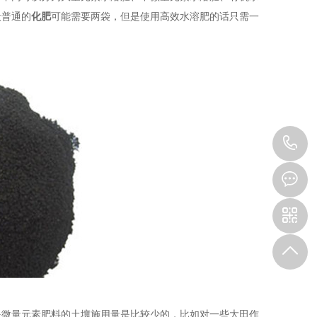
般普通的
化肥
可能需要两袋，但是使用高效水溶肥的话只需一
1
是微量元素肥料的土壤施用量是比较少的，比如对一些大田作