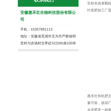
呈粉末或者颗
叶面肥加工厂
安徽惠禾壮生物科技股份有限公
司
手机：15357881113
地址：安徽省芜湖市无为市严桥镇明
堂村与农场村交界处S220向南100米
惠禾壮有机肥
量可靠，值得
水溶肥是一种