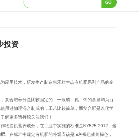
少投资
化为应用技术，研发生产制造惠禾壮生态有机肥系列产品的企
的，复合肥养分是比较固定的，一般磷、氮、钾的含量均为百
肥使用过物理混合制成的，工艺比较简单，而复合肥是以化学
，了解更多请持续关注我们！
提供营养成分，在工业中实施的标准是NY525-2012，这
物肥
。在标准中规定有机肥的外观应该是hi灰褐色或则棕色，