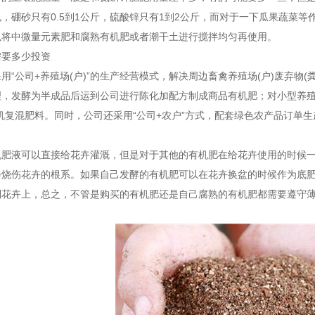
，硼砂只有0.5到1公斤，硫酸锌只有1到2公斤，而对于一下瓜果蔬菜等
以将中微量元素肥和腐熟有机肥或者潮干土进行搅拌均匀再使用。
需要多少投资
用“公司+养殖场(户)”的生产经营模式，解决周边畜禽养殖场(户)废弃物
理，发酵为半成品后运到公司进行陈化加配方制成商品有机肥；对小型养殖
机复混肥料。同时，公司还采用“公司+农户”方式，配套绿色农产品订单
机肥液可以直接给花卉灌溉，但是对于其他的有机肥在给花卉使用的时候
会烧伤花卉的根系。如果自己发酵的有机肥可以在花卉换盆的时候作为底
到花卉上，总之，不管是购买的有机肥还是自己腐熟的有机肥都需要遵守