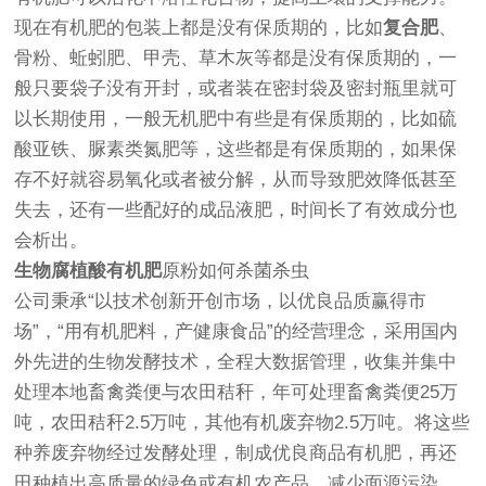
现在有机肥的包装上都是没有保质期的，比如
复合肥
、
骨粉、蚯蚓肥、甲壳、草木灰等都是没有保质期的，一
般只要袋子没有开封，或者装在密封袋及密封瓶里就可
以长期使用，一般无机肥中有些是有保质期的，比如硫
酸亚铁、脲素类氮肥等，这些都是有保质期的，如果保
存不好就容易氧化或者被分解，从而导致肥效降低甚至
失去，还有一些配好的成品液肥，时间长了有效成分也
会析出。
生物腐植酸有机肥
原粉如何杀菌杀虫
公司秉承“以技术创新开创市场，以优良品质赢得市
场”，“用有机肥料，产健康食品”的经营理念，采用国内
外先进的生物发酵技术，全程大数据管理，收集并集中
处理本地畜禽粪便与农田秸秆，年可处理畜禽粪便25万
吨，农田秸秆2.5万吨，其他有机废弃物2.5万吨。将这些
种养废弃物经过发酵处理，制成优良商品有机肥，再还
田种植出高质量的绿色或有机农产品，减少面源污染。