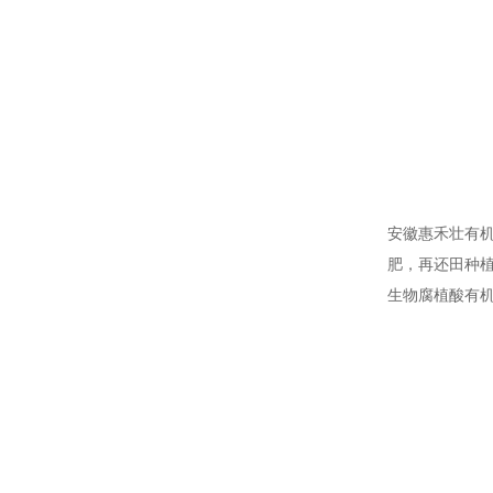
安徽惠禾壮有机
肥，再还田种
生物腐植酸有