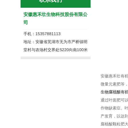
安徽惠禾壮生物科技股份有限公
司
手机：15357881113
地址：安徽省芜湖市无为市严桥镇明
堂村与农场村交界处S220向南100米
安徽惠禾壮有机
微量元素肥等
生物腐植酸有
通过叶面肥可
作物缺素症。
产发育，以达
腐植酸颗粒肥