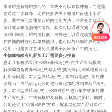
水溶肥是有施肥技巧的，首先不可以直接冲施，而是需
要通过二次稀释，现在很多农民不知道如何使用水溶
肥，通常按照普通复合肥的使用方法，经常会导致蔬菜
黄叶或者根部损伤的情况。其次可以通过穴施，穴施方
法利用率高，肥料消耗低。另外还可以通过喷施，就是
在喷施的时候可以单独使用，也可以与非碱性农药混合
使用，但是要注意避免金属离子反应所产生的沉淀。
生物腐植酸有机肥加工厂需要多少投资
惠禾壮有机肥采用“公司+养殖场(户)”的生产经营模式，
解决周边畜禽养殖场(户)废弃物(粪污等)无法就地资源化
利用等问题。对大型养殖场(户)，原料就地进行预处理，
发酵为半成品后运到公司进行陈化加配方制成商品有机
肥；对小型养殖场(户)，公司对原料进行集中收集处理，
生产有机肥、生物有机肥及有机-无机复混肥料。同时，
公司还采用“公司+农户”方式，配套绿色农产品订单生产
基地3万亩，有机小红稻、大米、茶叶等蔬菜水果种植基