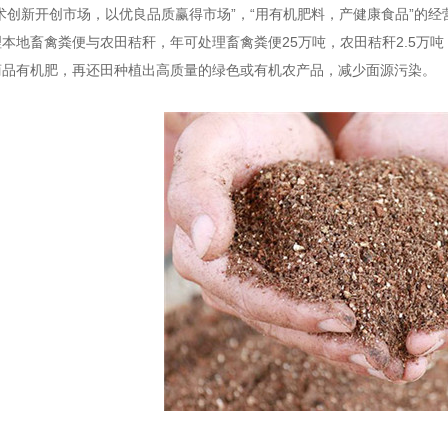
术创新开创市场，以优良品质赢得市场”，“用有机肥料，产健康食品”的
本地畜禽粪便与农田秸秆，年可处理畜禽粪便25万吨，农田秸秆2.5万吨
商品有机肥，再还田种植出高质量的绿色或有机农产品，减少面源污染。