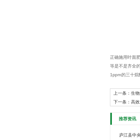
正确施用叶面
等是不是齐全的
1ppm的三十
上一条：
生物
下一条：
高效
推荐资讯
庐江县中