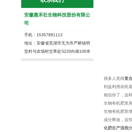
安徽惠禾壮生物科技股份有限公
司
手机：15357881113
地址：安徽省芜湖市无为市严桥镇明
堂村与农场村交界处S220向南100米
很多人觉得
复
利益利用农民
相信你了，这
生物有机肥里
生物有机肥里
成分释放，这
化肥生产流程