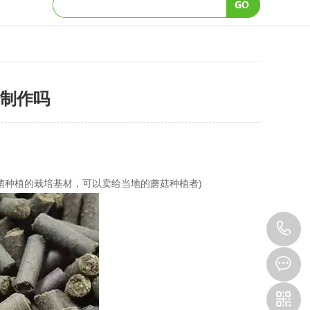
制作吗
种植的栽培基材，可以卖给当地的蘑菇种植者)
1