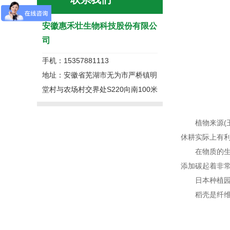
安徽惠禾壮生物科技股份有限公
司
手机：15357881113
地址：安徽省芜湖市无为市严桥镇明
堂村与农场村交界处S220向南100米
植物来源(玉
休耕实际上有
在物质的生长
添加碳起着非
日本种植园特
稻壳是纤维素