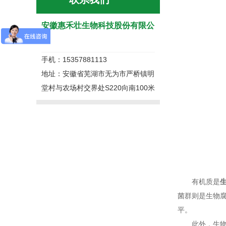
安徽惠禾壮生物科技股份有限公
司
手机：15357881113
地址：安徽省芜湖市无为市严桥镇明
堂村与农场村交界处S220向南100米
有机质是
菌群则是生物
平。
此外，生物腐