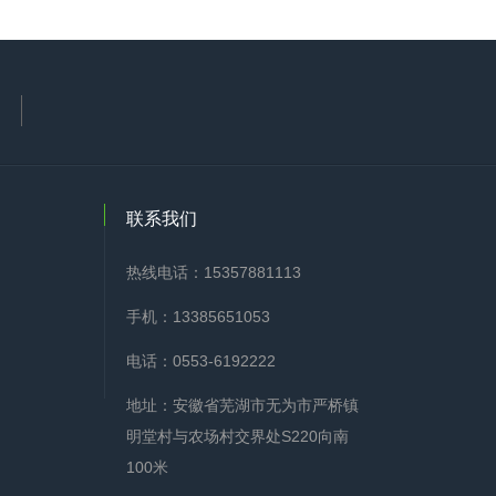
联系我们
热线电话：15357881113
手机：13385651053
电话：0553-6192222
地址：安徽省芜湖市无为市严桥镇
明堂村与农场村交界处S220向南
100米