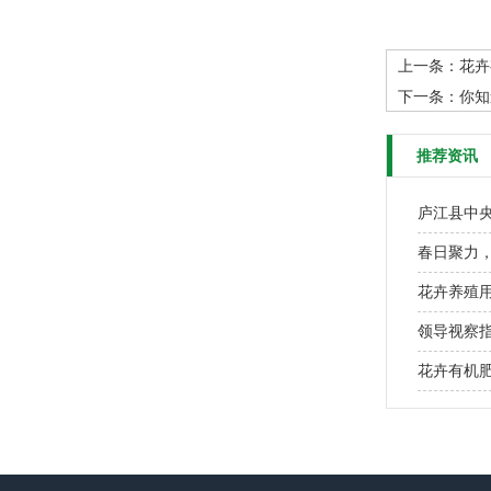
上一条：
花卉
下一条：
你知
推荐资讯
庐江县中
春日聚力
花卉养殖
领导视察
花卉有机