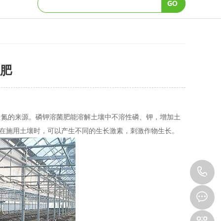
肥
中氮的来源。磷钾溶菌肥能溶解土壤中不溶性磷、钾，增加土
肥料在施用土壤时，可以产生不同的生长激素，刺激作物生长。
1