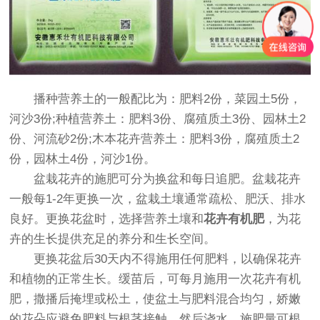
播种营养土的一般配比为：肥料2份，菜园土5份，
河沙3份;种植营养土：肥料3份、腐殖质土3份、园林土2
份、河流砂2份;木本花卉营养土：肥料3份，腐殖质土2
份，园林土4份，河沙1份。
盆栽花卉的施肥可分为换盆和每日追肥。盆栽花卉
一般每1-2年更换一次，盆栽土壤通常疏松、肥沃、排水
良好。更换花盆时，选择营养土壤和
花卉有机肥
，为花
卉的生长提供充足的养分和生长空间。
更换花盆后30天内不得施用任何肥料，以确保花卉
和植物的正常生长。缓苗后，可每月施用一次花卉有机
肥，撒播后掩埋或松土，使盆土与肥料混合均匀，娇嫩
的花朵应避免肥料与根茎接触，然后浇水，施肥量可根