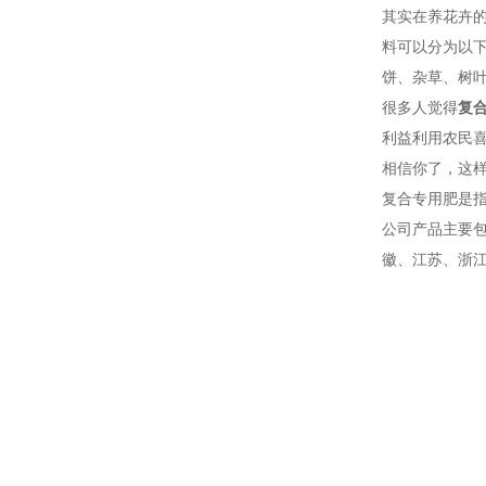
其实在养花卉
料可以分为以
饼、杂草、树
很多人觉得
复
利益利用农民
相信你了，这
复合专用肥是
公司产品主要
徽、江苏、浙