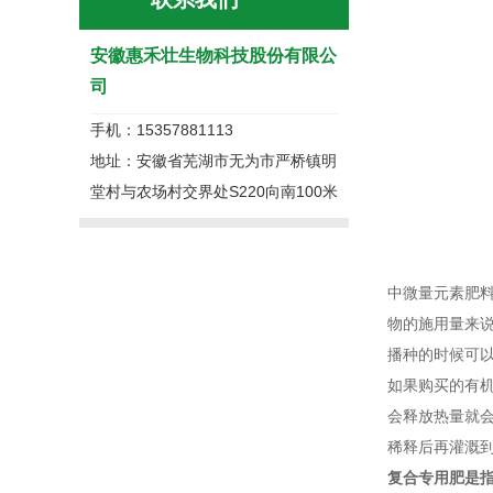
安徽惠禾壮生物科技股份有限公
司
手机：15357881113
地址：安徽省芜湖市无为市严桥镇明
堂村与农场村交界处S220向南100米
中微量元素肥
物的施用量来说
播种的时候可
如果购买的有
会释放热量就
稀释后再灌溉
复合专用肥是