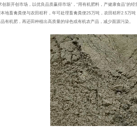
术创新开创市场，以优良品质赢得市场”，“用有机肥料，产健康食品”的
本地畜禽粪便与农田秸秆，年可处理畜禽粪便25万吨，农田秸秆2.5万吨
商品有机肥，再还田种植出高质量的绿色或有机农产品，减少面源污染。