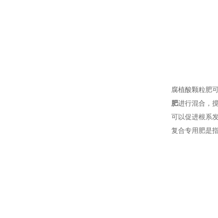
腐植酸颗粒肥
肥
进行混合，
可以促进根系
复合专用肥是