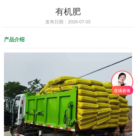
有机肥
发布日期：2026-07-03
产品介绍